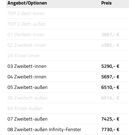
Angebot/Optionen
Preis
TOP 2-Bett-Innen
TOP 2-Bett-außen
01 Vierbett-innen
3867,- €
02 Zweibett-innen
4985,- €
2A Einzel innen
03 Zweibett-innen
5290,- €
04 Zweibett-innen
5697,- €
05 Zweibett-außen
6510,- €
06 Zweibett-außen
6916,- €
6A Einzel-Außen
07 Zweibett-außen
7425,- €
08 Zweibett-außen Infinity-Fenster
7730,- €