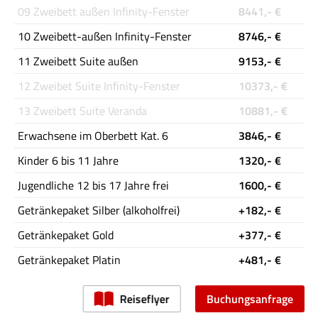
09 Zweibett außen Infinity-Fenster
8441,- €
10 Zweibett-außen Infinity-Fenster
8746,- €
11 Zweibett Suite außen
9153,- €
12 Zweibet Suite Infinity-Fenster
10373,- €
13 Zweibett Suite Veranda
10881,- €
Erwachsene im Oberbett Kat. 6
3846,- €
Kinder 6 bis 11 Jahre
1320,- €
Jugendliche 12 bis 17 Jahre frei
1600,- €
Getränkepaket Silber (alkoholfrei)
+182,- €
Getränkepaket Gold
+377,- €
Getränkepaket Platin
+481,- €
Reiseflyer
Buchungsanfrage