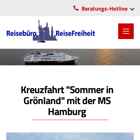
Beratungs-Hotline
VITA-Center Chemnitz
OLI-Park Lichtenau
0371/2806055
037208/5706
Kreuzfahrt "Sommer in
Grönland" mit der MS
Hamburg