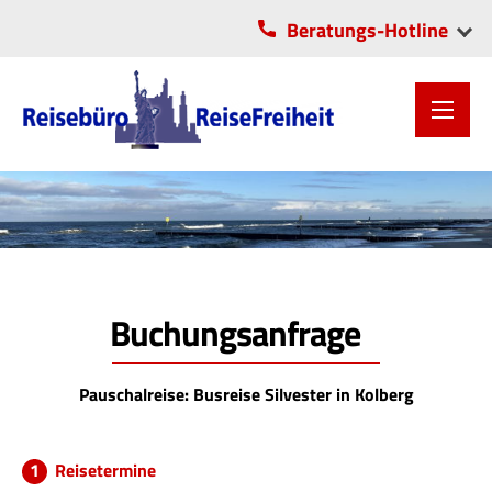
Beratungs-Hotline
VITA-Center Chemnitz
OLI-Park Lichtenau
0371/2806055
037208/5706
Buchungsanfrage
Pauschalreise: Busreise Silvester in Kolberg
Reisetermine