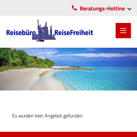
Beratungs-Hotline
VITA-Center Chemnitz
OLI-Park Lichtenau
0371/2806055
037208/5706
Es wurden kein Angebot gefunden.