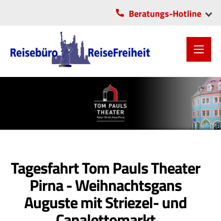
Beratungs-Hotline
VITA-Center Chemnitz
OLI-Park Lichtenau
0371/2806055
037208/5706
Tagesfahrt Tom Pauls Theater
Pirna - Weihnachtsgans
Auguste mit Striezel- und
Canalettomarkt