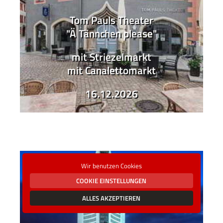
Tom Pauls Theater
"Ä Tännchen please"
mit Striezelmarkt
mit Canalettomarkt
16.12.2026
Wir benutzen Cookies
COOKIE EINSTELLUNGEN
ALLES AKZEPTIEREN