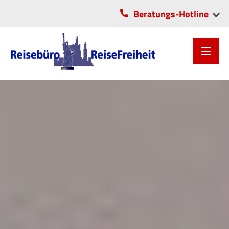
Beratungs-Hotline
VITA-Center Chemnitz
OLI-Park Lichtenau
0371/2806055
037208/5706